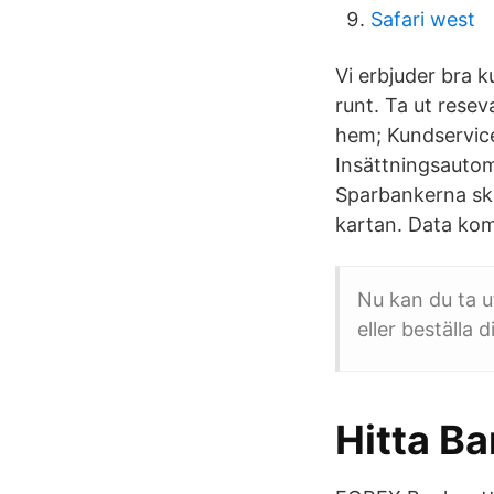
Safari west
Vi erbjuder bra 
runt. Ta ut resev
hem; Kundservice
Insättningsauto
Sparbankerna sk
kartan. Data kom
Nu kan du ta u
eller beställa 
‎Hitta B