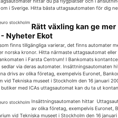
sautomater hittar du på flygplatser och i anslutning 
t om i Sverige. Hitta bästa uttagsautomaten för dig n
Rätt växling kan ge mer
- Nyheter Ekot
som finns tillgängliga varierar, det finns automater 
ler norska kronor. Hitta närmaste uttagsautomat eller
Bankomaten i Farsta Centrum! I Bankomats kontantce
n sedlar via deras automater. Insättningsautomaten h
a drivs av olika företag, exempelvis Euronet, Bankom
m vid Tekniska museet i Stockholm den 16 januari 2
 butiker med ICAs uttagsautomat kan du ta ut kontan
Insättningsautomaten hittar Uttagsau
av olika företag, exempelvis Euronet, 
arium vid Tekniska museet i Stockholm den 16 januar