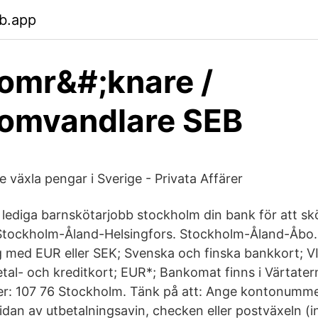
b.app
omr&#;knare /
aomvandlare SEB
e växla pengar i Sverige - Privata Affärer
u lediga barnskötarjobb stockholm din bank för att sk
 Stockholm-Åland-Helsingfors. Stockholm-Åland-Åbo.
 med EUR eller SEK; Svenska och finska bankkort; V
etal- och kreditkort; EUR*; Bankomat finns i Värtater
er: 107 76 Stockholm. Tänk på att: Ange kontonumme
idan av utbetalningsavin, checken eller postväxeln (i