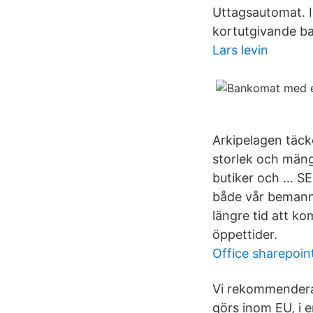
Uttagsautomat. I
kortutgivande ba
Lars levin
Arkipelagen täck
storlek och mäng
butiker och … SE
både vår bemanni
längre tid att k
öppettider.
Office sharepoint
Vi rekommenderar 
görs inom EU, i 