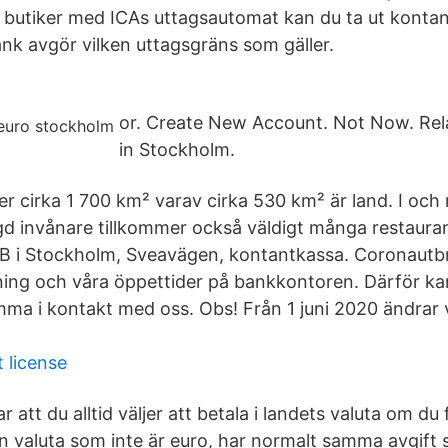
 butiker med ICAs uttagsautomat kan du ta ut kontan
nk avgör vilken uttagsgräns som gäller.
or. Create New Account. Not Now. Rel
in Stockholm.
er cirka 1 700 km² varav cirka 530 km² är land. I oc
d invånare tillkommer också väldigt många restauran
B i Stockholm, Sveavägen, kontantkassa. Coronautb
ng och våra öppettider på bankkontoren. Därför kan 
omma i kontakt med oss. Obs! Från 1 juni 2020 ändrar 
 license
att du alltid väljer att betala i landets valuta om d
en valuta som inte är euro, har normalt samma avgift 