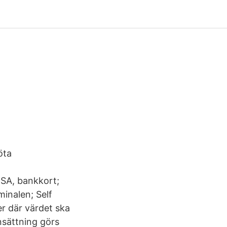
öta
ISA, bankkort;
minalen; Self
r där värdet ska
nsättning görs