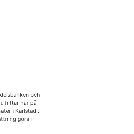
ndelsbanken och
 hittar här på
ter i Karlstad .
ttning görs i