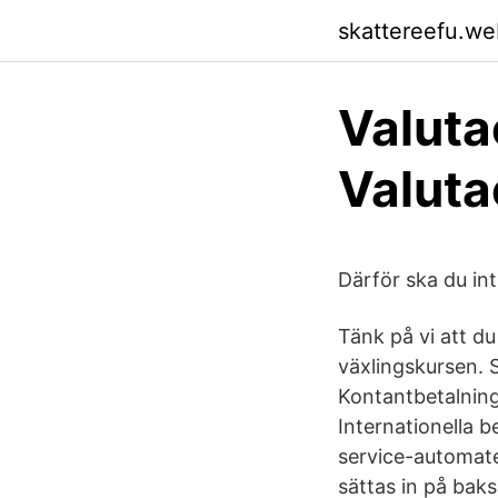
skattereefu.we
Valuta
Valut
Därför ska du int
Tänk på vi att d
växlingskursen.
Kontantbetalning
Internationella b
service-automat
sättas in på baks