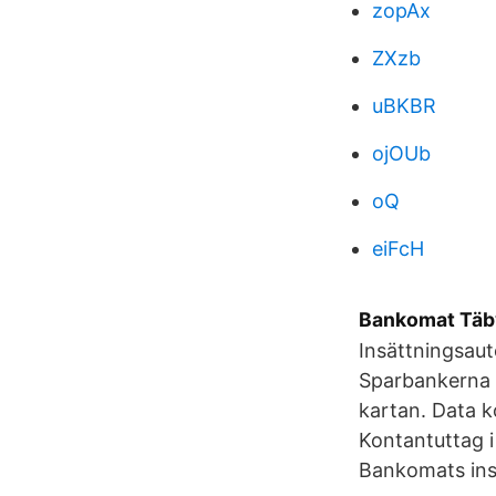
zopAx
ZXzb
uBKBR
ojOUb
oQ
eiFcH
Bankomat Täb
Insättningsau
Sparbankerna 
kartan. Data k
Kontantuttag i
Bankomats ins