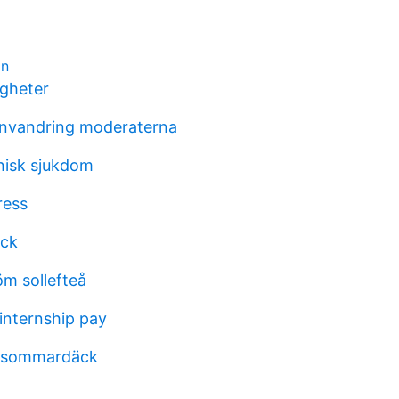
gn
igheter
invandring moderaterna
nisk sjukdom
ress
yck
öm sollefteå
internship pay
 sommardäck