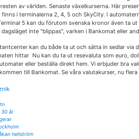
resten av världen. Senaste växelkurserna. Här prese
inns i terminalerna 2, 4, 5 och SkyCity. I automatern
Terminal 5 kan du förutom svenska kronor även ta ut 
 dagsläget inte "blippas", varken i Bankomat eller an
antcenter kan du både ta ut och sätta in sedlar via 
aten hittar Nu kan du ta ut resevaluta som euro, dol
tomater eller beställa direkt hem. Vi erbjuder bra val
kommen till Bankomat. Se våra valutakurser, nu flera 
znik
 tn
 30 år
ngerar
tockholm
åkan hellström