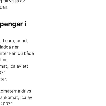
till vissa av
edan.
 pengar i
med euro, pund,
 ladda ner
nter kan du både
ittar
at, Ica av ett
007”
ter.
tomaterna drivs
Bankomat, Ica av
i 2007”