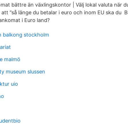
mat bättre än växlingskontor | Välj lokal valuta när 
r att ”så länge du betalar i euro och inom EU ska du
Bankomat i Euro land?
n balkong stockholm
ariat
re malmö
ty museum slussen
ktur uio
mo
tudentbio