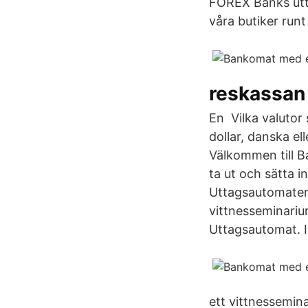
FOREX Banks uttag
våra butiker run
reskassan 
En Vilka valutor 
dollar, danska el
Välkommen till 
ta ut och sätta i
Uttagsautomatern
vittnesseminariu
Uttagsautomat. I
ett vittnessemin