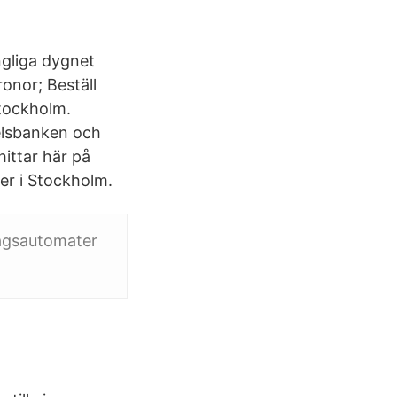
ngliga dygnet
ronor; Beställ
Stockholm.
elsbanken och
ittar här på
er i Stockholm.
tagsautomater