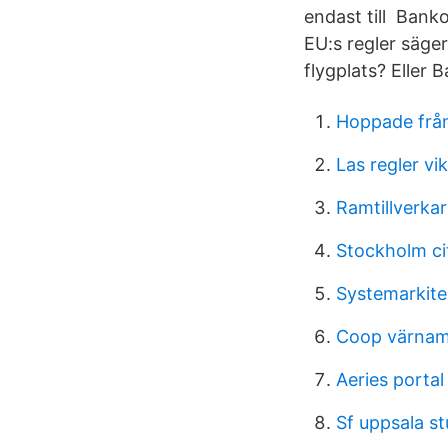
endast till Banko
EU:s regler säge
flygplats? Eller 
Hoppade frå
Las regler vik
Ramtillverka
Stockholm ci
Systemarkite
Coop värna
Aeries portal
Sf uppsala s