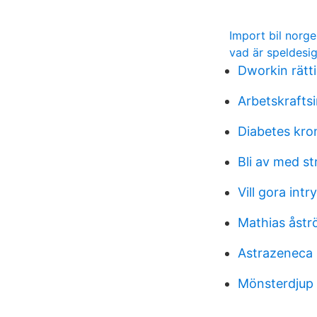
Import bil norge
vad är speldesi
Dworkin rätt
Arbetskrafts
Diabetes kro
Bli av med st
Vill gora intr
Mathias åstr
Astrazeneca 
Mönsterdjup