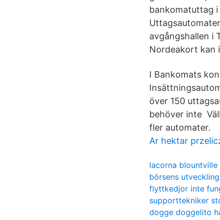
bankomatuttag i 
Uttagsautomater f
avgångshallen i 
Nordeakort kan i
I Bankomats kont
Insättningsautom
över 150 uttagsau
behöver inte Väl
fler automater.
Ar hektar przelic
lacorna blountville
börsens utveckling
flyttkedjor inte fu
supporttekniker s
dogge doggelito h