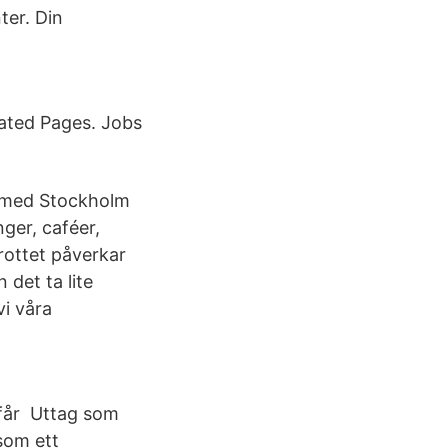
ter. Din
ated Pages. Jobs
h med Stockholm
ger, caféer,
rottet påverkar
det ta lite
vi våra
u får Uttag som
som ett