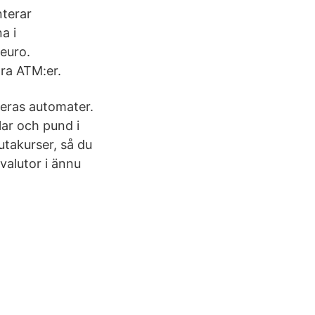
nterar
a i
euro.
dra ATM:er.
deras automater.
lar och pund i
utakurser, så du
valutor i ännu